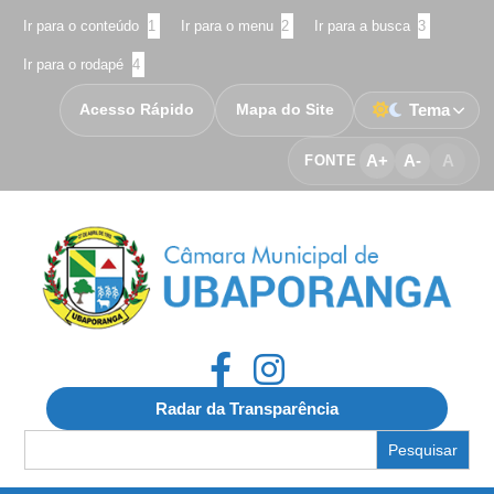
Ir para o conteúdo
1
Ir para o menu
2
Ir para a busca
3
Ir para o rodapé
4
Acesso Rápido
Mapa do Site
Tema
A+
A-
A
FONTE
Radar da Transparência
Search
for: