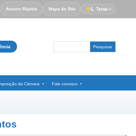
Acesso Rápido
Mapa do Site
Tema
Search
ência
for:
posição da Câmara
Fale conosco
ntos