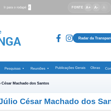
A+
A-
A
Ir para o rodapé
4
FONTE
Radar da Transpar
Publicações Gerais
Obras
Pesquisas
Reuniões
Com
o César Machado dos Santos
Júlio César Machado dos Sa