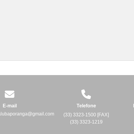
E-mail
Telefone
alubaporanga@gmail.com
(33) 3323-1500 [FAX]
(33) 3323-1219