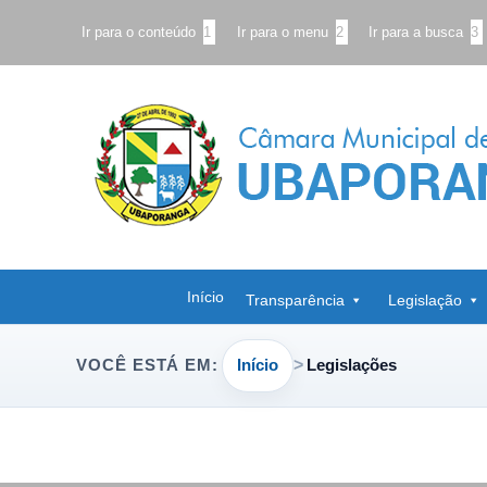
Ir para o conteúdo
1
Ir para o menu
2
Ir para a busca
3
Início
Transparência
Legislação
Início
Legislações
VOCÊ ESTÁ EM: