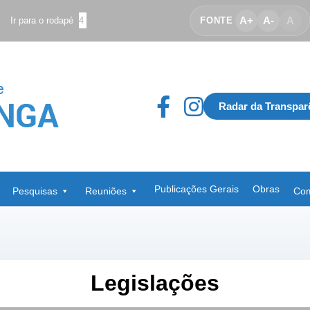
A+
A-
A
Ir para o rodapé
4
FONTE
Radar da Transpar
Publicações Gerais
Obras
Pesquisas
Reuniões
Com
Legislações