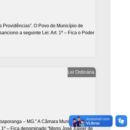
s Providências”. O Povo do Município de
nciono a seguinte Lei: Art. 1º – Fica o Poder
Lei Ordinária
Ubaporanga – MG.” A Câmara Municipal de
t. 1º – Fica denominado “Morro José Xavier de