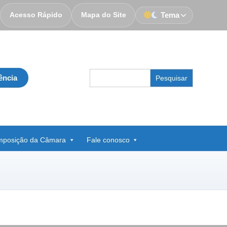
Acesso Rápido
Mapa do Site
Tema
Search
ência
for:
posição da Câmara
Fale conosco