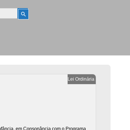
Search
Button
Lei Ordinária
 Infância, em Consonância com o Programa