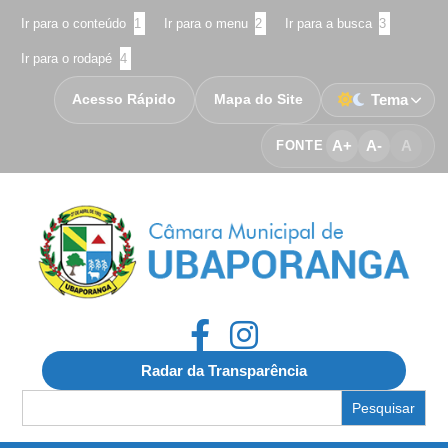
Ir para o conteúdo
1
Ir para o menu
2
Ir para a busca
3
Ir para o rodapé
4
Acesso Rápido
Mapa do Site
Tema
A+
A-
A
FONTE
Radar da Transparência
Search
for: