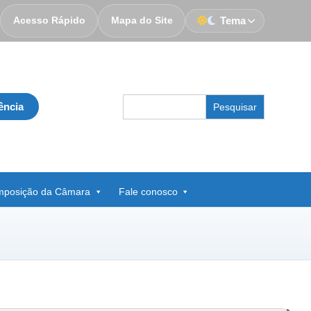
Acesso Rápido
Mapa do Site
Tema
Search
ência
for:
posição da Câmara
Fale conosco