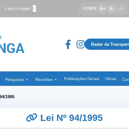
A+
A-
A
Ir para o rodapé
4
FONTE
Radar da Transpar
Publicações Gerais
Obras
Pesquisas
Reuniões
Com
 94/1995
Lei Nº 94/1995