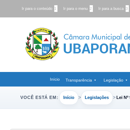
Ir para o conteúdo
1
Ir para o menu
2
Ir para a busca
3
Início
Transparência
Legislação
Início
Legislações
Lei Nº
VOCÊ ESTÁ EM: