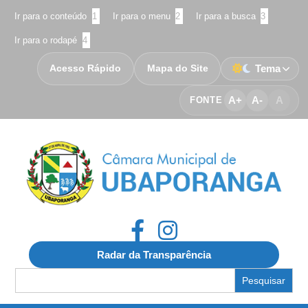
Ir para o conteúdo
1
Ir para o menu
2
Ir para a busca
3
Ir para o rodapé
4
Acesso Rápido
Mapa do Site
Tema
A+
A-
A
FONTE
Radar da Transparência
Search
for: