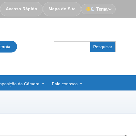
Acesso Rápido
Mapa do Site
Tema
Search
ência
for:
posição da Câmara
Fale conosco