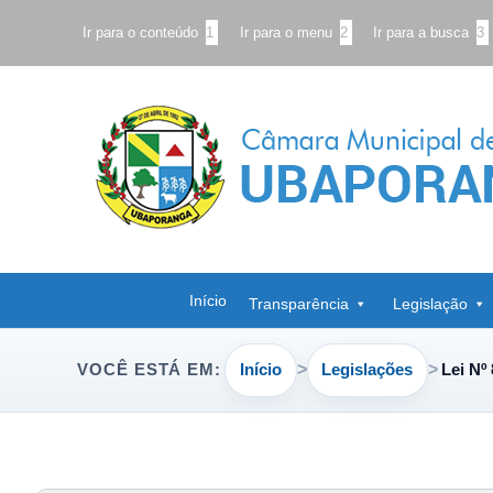
Ir para o conteúdo
1
Ir para o menu
2
Ir para a busca
3
Início
Transparência
Legislação
Início
Legislações
Lei Nº
VOCÊ ESTÁ EM: