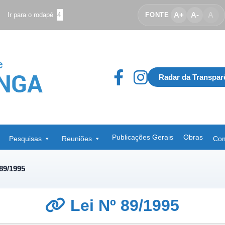
A+
A-
A
Ir para o rodapé
4
FONTE
Radar da Transpar
Publicações Gerais
Obras
Pesquisas
Reuniões
Com
 89/1995
Lei Nº 89/1995