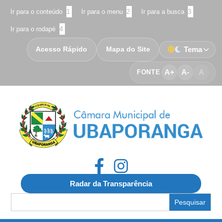
Ir para o conteúdo
1
Ir para o menu
2
Ir para a busca
3
Ir para o rodapé
4
Acesso Rápido
Mapa do Site
Tema
A+
A-
A
FONTE
Radar da Transparência
Search
for: