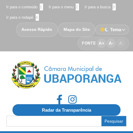
Ir para o conteúdo
1
Ir para o menu
2
Ir para a busca
3
Ir para o rodapé
4
Acesso Rápido
Mapa do Site
Tema
A+
A-
A
FONTE
Radar da Transparência
Search
for: