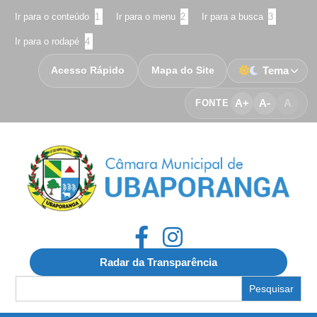
Ir para o conteúdo
1
Ir para o menu
2
Ir para a busca
3
Ir para o rodapé
4
Acesso Rápido
Mapa do Site
Tema
A+
A-
A
FONTE
Radar da Transparência
Search
for: