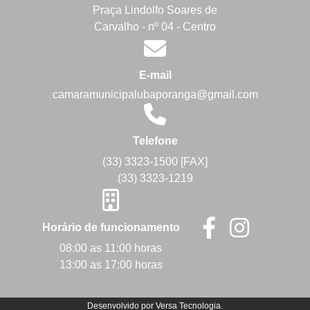
Praça Lindolfo Soares de
Carvalho - nº 04 - Centro
E-mail
camaramunicipalubaporanga@gmail.com
Telefone
(33) 3323-1500 [FAX]
(33) 3323-1219
Horário de funcionamento
08:00 as 11:00 horas
13:00 as 17:00 horas
Desenvolvido por
Versa Tecnologia
.