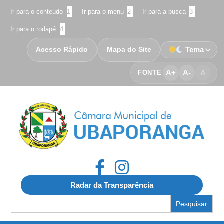
Ir para o conteúdo
1
Ir para o menu
2
Ir para a busca
3
Ir para o rodapé
4
Acesso Rápido
Mapa do Site
Tema
A+
A-
A
FONTE
Radar da Transparência
Search
for: