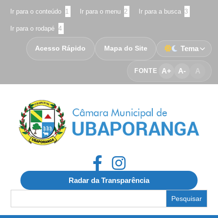
Ir para o conteúdo
1
Ir para o menu
2
Ir para a busca
3
Ir para o rodapé
4
Acesso Rápido
Mapa do Site
Tema
A+
A-
A
FONTE
Radar da Transparência
Search
for: