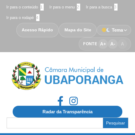
Ir para o conteúdo
1
Ir para o menu
2
Ir para a busca
3
Ir para o rodapé
4
Acesso Rápido
Mapa do Site
Tema
A+
A-
A
FONTE
Radar da Transparência
Search
for: