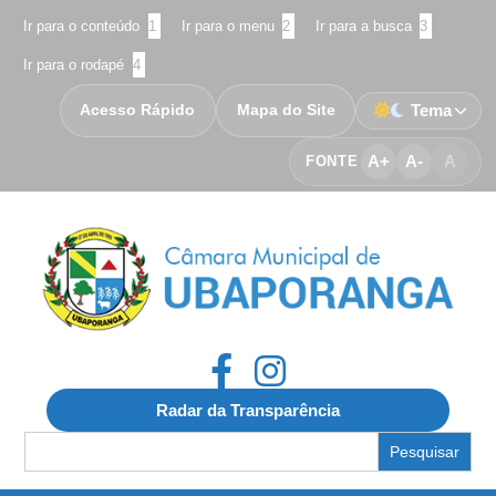
Ir para o conteúdo
1
Ir para o menu
2
Ir para a busca
3
Ir para o rodapé
4
Acesso Rápido
Mapa do Site
Tema
A+
A-
A
FONTE
Radar da Transparência
Search
for: