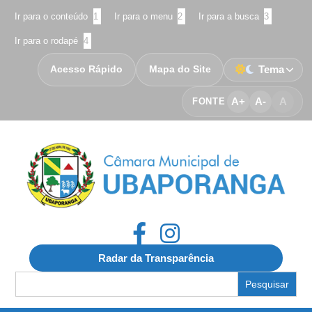
Ir para o conteúdo
1
Ir para o menu
2
Ir para a busca
3
Ir para o rodapé
4
Acesso Rápido
Mapa do Site
Tema
A+
A-
A
FONTE
Radar da Transparência
Search
for: