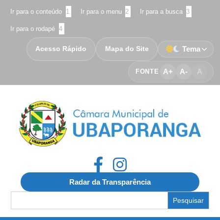
Ir para o conteúdo
1
Ir para o menu
2
Ir para a busca
3
Ir para o rodapé
4
Acesso Rápido
Mapa do Site
Tema
A+
A-
A
FONTE
Radar da Transparência
Search
for: