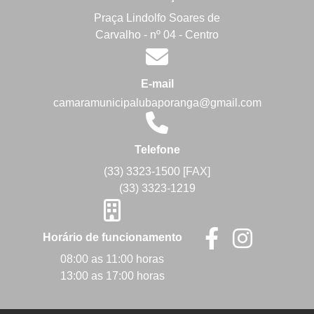
Praça Lindolfo Soares de
Carvalho - nº 04 - Centro
E-mail
camaramunicipalubaporanga@gmail.com
Telefone
(33) 3323-1500 [FAX]
(33) 3323-1219
Horário de funcionamento
08:00 as 11:00 horas
13:00 as 17:00 horas