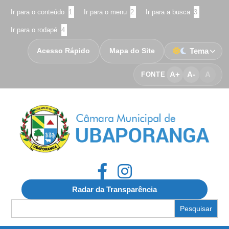
Ir para o conteúdo
1
Ir para o menu
2
Ir para a busca
3
Ir para o rodapé
4
Acesso Rápido
Mapa do Site
Tema
A+
A-
A
FONTE
Radar da Transparência
Search
for: