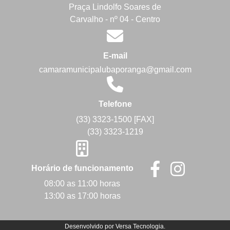
Praça Lindolfo Soares de
Carvalho - nº 04 - Centro
E-mail
camaramunicipalubaporanga@gmail.com
Telefone
(33) 3323-1500 [FAX]
(33) 3323-1219
Horário de funcionamento
08:00 as 11:00 horas
13:00 as 17:00 horas
Desenvolvido por
Versa Tecnologia
.