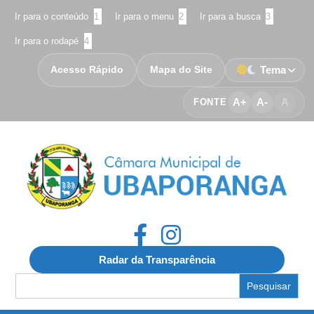
Ir para o conteúdo
1
Ir para o menu
2
Ir para a busca
3
Ir para o rodapé
4
Acesso Rápido
Mapa do Site
Tema
A+
A-
A
FONTE
Radar da Transparência
Search
for: