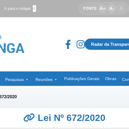
A+
A-
A
Ir para o rodapé
4
FONTE
Radar da Transpar
Publicações Gerais
Obras
Pesquisas
Reuniões
Com
 672/2020
Lei Nº 672/2020