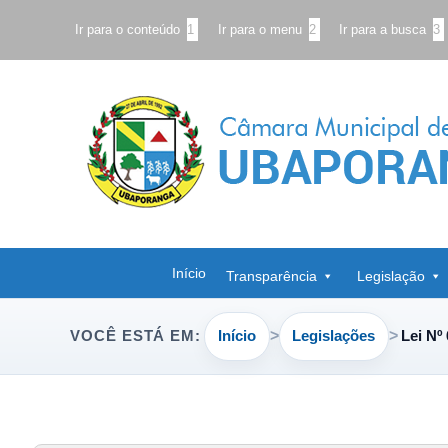
Ir para o conteúdo
1
Ir para o menu
2
Ir para a busca
3
Início
Transparência
Legislação
Início
Legislações
Lei Nº
VOCÊ ESTÁ EM: