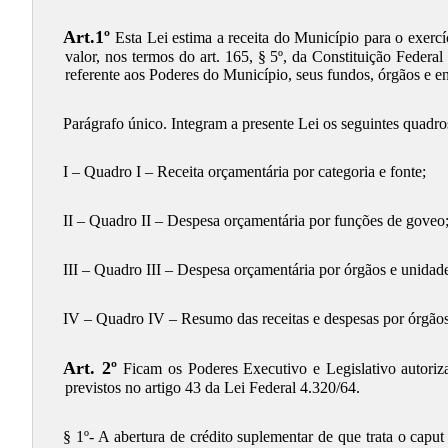
Art.1º
Esta Lei estima a receita do Município para o exercí
valor, nos termos do art. 165, § 5º, da Constituição Federa
referente aos Poderes do Município, seus fundos, órgãos e en
Parágrafo único. Integram a presente Lei os seguintes quadro
I – Quadro I – Receita orçamentária por categoria e fonte;
II – Quadro II – Despesa orçamentária por funções de goveo
III – Quadro III – Despesa orçamentária por órgãos e unidad
IV – Quadro IV – Resumo das receitas e despesas por órgãos
Art. 2º
Ficam os Poderes Executivo e Legislativo autorizad
previstos no artigo 43 da Lei Federal 4.320/64.
§ 1º- A abertura de crédito suplementar de que trata o capu