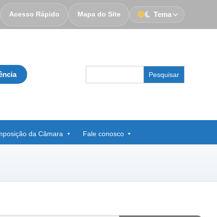
Acesso Rápido
Mapa do Site
Tema
Search
ência
for:
posição da Câmara
Fale conosco