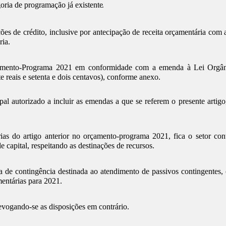
oria de programação já existente
.
es de crédito, inclusive por antecipação de receita orçamentária com a
ria.
amento-Programa 2021 em conformidade com a emenda à Lei Orgâni
e reais e setenta e dois centavos), conforme anexo.
l autorizado a incluir as emendas a que se referem o presente artigo,
as do artigo anterior no orçamento-programa 2021, fica o setor con
e capital, respeitando as destinações de recursos.
a de contingência destinada ao atendimento de passivos contingentes, o
mentárias para 2021.
evogando-se as disposições em contrário.