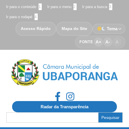
Ir para o conteúdo
1
Ir para o menu
2
Ir para a busca
3
Ir para o rodapé
4
Acesso Rápido
Mapa do Site
Tema
A+
A-
A
FONTE
Radar da Transparência
Search
for: