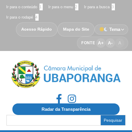
Ir para o conteúdo
1
Ir para o menu
2
Ir para a busca
3
Ir para o rodapé
4
Acesso Rápido
Mapa do Site
Tema
A+
A-
A
FONTE
Radar da Transparência
Search
for: