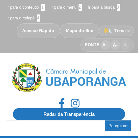
Ir para o conteúdo
1
Ir para o menu
2
Ir para a busca
3
Ir para o rodapé
4
Acesso Rápido
Mapa do Site
Tema
A+
A-
A
FONTE
Radar da Transparência
Search
for: