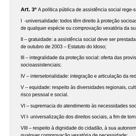
Art. 3º
A política pública de assistência social rege-s
I -universalidade: todos têm direito à proteção soci
de qualquer espécie ou comprovação vexatória da su
II – gratuidade: a assistência social deve ser prestad
de outubro de 2003 – Estatuto do Idoso;
III – integralidade da proteção social: oferta das pr
socioassistenciais;
IV – intersetorialidade: integração e articulação da r
V – equidade: respeito às diversidades regionais, cult
risco pessoal e social.
VI – supremacia do atendimento às necessidades soci
VI I- universalização dos direitos sociais, a fim de to
VIII – respeito à dignidade do cidadão, à sua autonom
qualquer comprovação vexatória de necessidade;