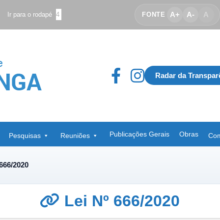
A+
A-
A
Ir para o rodapé
4
FONTE
Radar da Transpar
Publicações Gerais
Obras
Pesquisas
Reuniões
Com
 666/2020
Lei Nº 666/2020