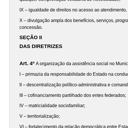
IX – igualdade de direitos no acesso ao atendimento,
X – divulgação ampla dos benefícios, serviços, progr
concessão.
SEÇÃO II
DAS DIRETRIZES
Art. 4º
A organização da assistência social no Municí
I – primazia da responsabilidade do Estado na conduç
II – descentralização político-administrativa e coman
III – cofinanciamento partilhado dos entes federados;
IV – matricialidade sociofamiliar;
V – territorialização;
VI – fortalecimento da relação democrática entre Esta