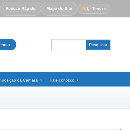
Acesso Rápido
Mapa do Site
Tema
Search
ência
for:
posição da Câmara
Fale conosco