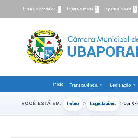
Ir para o conteúdo
1
Ir para o menu
2
Ir para a busca
3
Início
Transparência
Legislação
Início
Legislações
Lei Nº
VOCÊ ESTÁ EM: