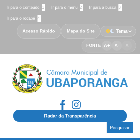
Ir para o conteúdo
1
Ir para o menu
2
Ir para a busca
3
Ir para o rodapé
4
Acesso Rápido
Mapa do Site
Tema
A+
A-
A
FONTE
Radar da Transparência
Search
for: