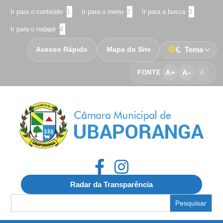
Ir para o conteúdo
1
Ir para o menu
2
Ir para a busca
3
Ir para o rodapé
4
Acesso Rápido
Mapa do Site
Tema
A+
A-
A
FONTE
Radar da Transparência
Search
for: