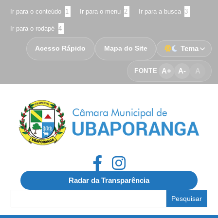
Ir para o conteúdo
1
Ir para o menu
2
Ir para a busca
3
Ir para o rodapé
4
Acesso Rápido
Mapa do Site
Tema
A+
A-
A
FONTE
Radar da Transparência
Search
for: