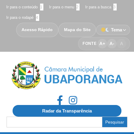
Ir para o conteúdo
1
Ir para o menu
2
Ir para a busca
3
Ir para o rodapé
4
Acesso Rápido
Mapa do Site
Tema
A+
A-
A
FONTE
Radar da Transparência
Search
for: