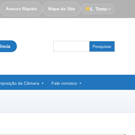
Acesso Rápido
Mapa do Site
Tema
Search
ência
for:
posição da Câmara
Fale conosco