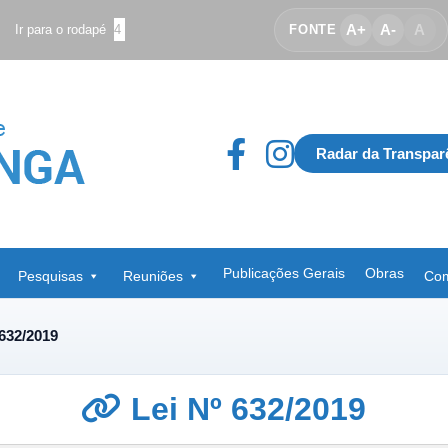
A+
A-
A
Ir para o rodapé
4
FONTE
Radar da Transpar
Publicações Gerais
Obras
Pesquisas
Reuniões
Com
 632/2019
Lei Nº 632/2019