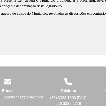
a presente Lei, deverá o Município providenciar a placa indicativa 
 a criação e denominação deste logradouro.
o quadro de avisos do Município, revogadas as disposições em contrário
E-mail
Telefone
alubaporanga@gmail.com
(33) 3323-1500 [FAX]
(33) 3323-1219