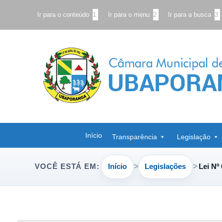
Ir para o conteúdo
1
Ir para o menu
2
Ir para a busca
3
Início
Transparência
Legislação
Início
Legislações
Lei Nº
VOCÊ ESTÁ EM: