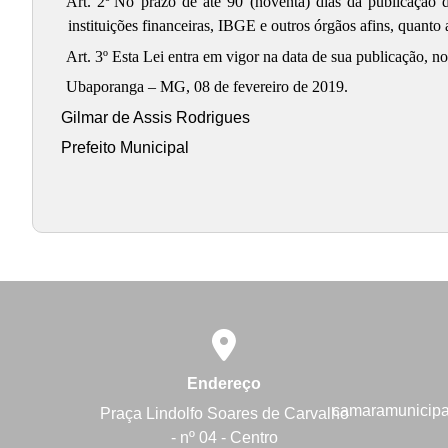
Art. 2º
No prazo de até 90 (noventa) dias da publicação d
instituições financeiras, IBGE e outros órgãos afins, quanto
Art. 3º Esta Lei entra em vigor na data de sua publicação, n
Ubaporanga – MG, 08 de fevereiro de 2019.
Gilmar de Assis Rodrigues
Prefeito Municipal
Endereço
camaramunicip
Praça Lindolfo Soares de Carvalho
- nº 04 - Centro