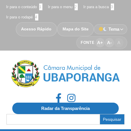
Ir para o conteúdo
1
Ir para o menu
2
Ir para a busca
3
Ir para o rodapé
4
Acesso Rápido
Mapa do Site
Tema
A+
A-
A
FONTE
Radar da Transparência
Search
for: