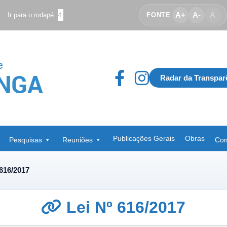
A+
A-
A
Ir para o rodapé
4
FONTE
Radar da Transpar
Publicações Gerais
Obras
Pesquisas
Reuniões
Com
 616/2017
Lei Nº 616/2017