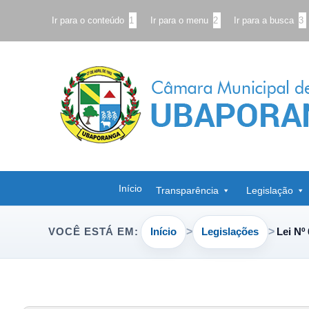
Ir para o conteúdo
1
Ir para o menu
2
Ir para a busca
3
Início
Transparência
Legislação
Início
Legislações
Lei Nº
VOCÊ ESTÁ EM: