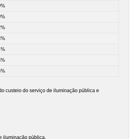
0%
0%
2%
3%
4%
5%
6%
 do custeio do serviço de iluminação pública e
 iluminação pública.