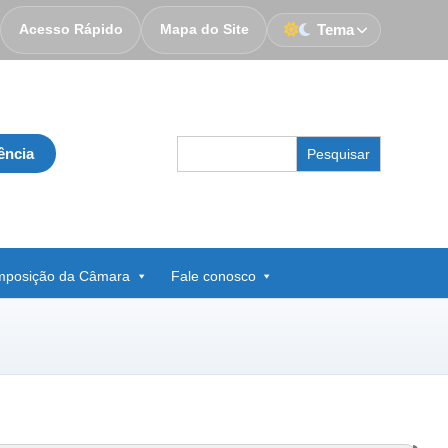
Acesso Rápido
Mapa do Site
Tema
Search
ência
for:
posição da Câmara
Fale conosco