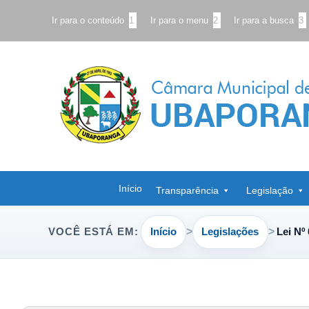
Ir para o conteúdo
1
Ir para o menu
2
Ir para a busca
3
Início
Transparência
Legislação
Início
Legislações
Lei Nº
VOCÊ ESTÁ EM: