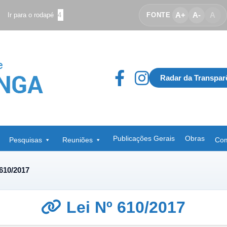
A+
A-
A
Ir para o rodapé
4
FONTE
Radar da Transpar
Publicações Gerais
Obras
Pesquisas
Reuniões
Com
 610/2017
Lei Nº 610/2017