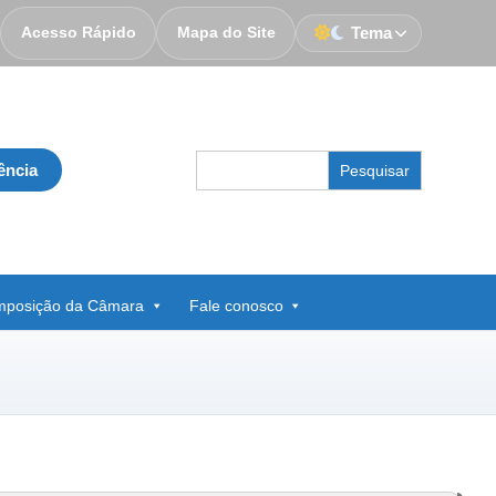
Acesso Rápido
Mapa do Site
Tema
Search
ência
for:
posição da Câmara
Fale conosco