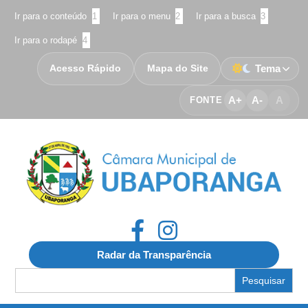
Ir para o conteúdo
1
Ir para o menu
2
Ir para a busca
3
Ir para o rodapé
4
Acesso Rápido
Mapa do Site
Tema
A+
A-
A
FONTE
Radar da Transparência
Search
for: