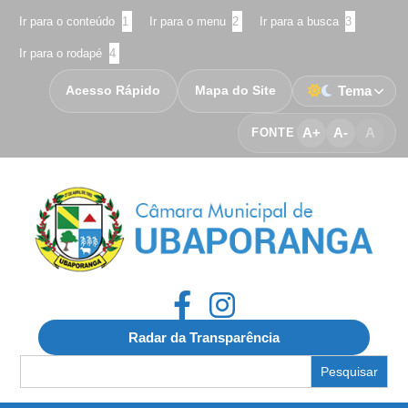
Ir para o conteúdo
1
Ir para o menu
2
Ir para a busca
3
Ir para o rodapé
4
Acesso Rápido
Mapa do Site
Tema
A+
A-
A
FONTE
Radar da Transparência
Search
for: