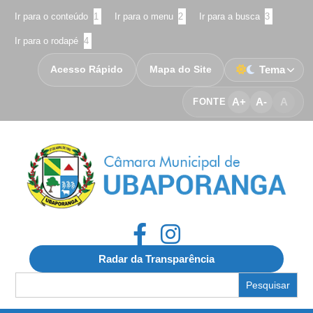
Ir para o conteúdo
1
Ir para o menu
2
Ir para a busca
3
Ir para o rodapé
4
Acesso Rápido
Mapa do Site
Tema
A+
A-
A
FONTE
Radar da Transparência
Search
for: