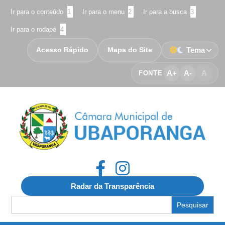
Ir para o conteúdo
1
Ir para o menu
2
Ir para a busca
3
Ir para o rodapé
4
Acesso Rápido
Mapa do Site
Tema
A+
A-
A
FONTE
Radar da Transparência
Search
for: