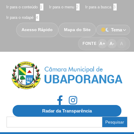
Ir para o conteúdo
1
Ir para o menu
2
Ir para a busca
3
Ir para o rodapé
4
Acesso Rápido
Mapa do Site
Tema
A+
A-
A
FONTE
Radar da Transparência
Search
for: