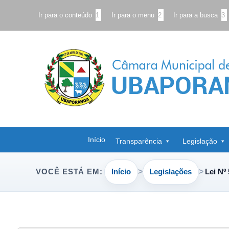
Ir para o conteúdo
1
Ir para o menu
2
Ir para a busca
3
Início
Transparência
Legislação
Início
Legislações
Lei Nº
VOCÊ ESTÁ EM: