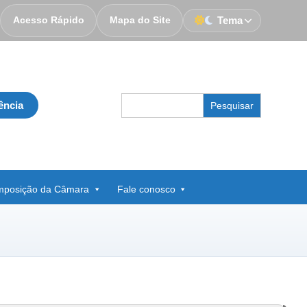
Acesso Rápido
Mapa do Site
Tema
Search
ência
for:
posição da Câmara
Fale conosco