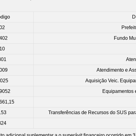
digo
D
02
Prefei
402
Fundo Mun
10
301
Aten
009
Atendimento e Ass
.025
Aquisição Veic. Equipa
9052
Equipamentos e
661,15
153
Transferências de Recursos do SUS par
324
édito adicional suplementar a o superávit financeiro ocorrido em