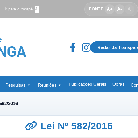
A+
A-
A
Ir para o rodapé
4
FONTE
Radar da Transpar
Publicações Gerais
Obras
Pesquisas
Reuniões
Com
 582/2016
Lei Nº 582/2016