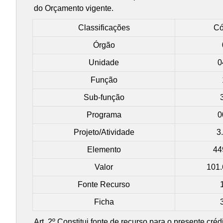
do Orçamento vigente.
Classificações
Có
Órgão
Unidade
0
Função
Sub-função
Programa
0
Projeto/Atividade
3
Elemento
44
Valor
101.
Fonte Recurso
Ficha
Art. 2º Constitui fonte de recurso para o presente cr