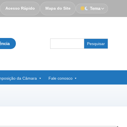
Acesso Rápido
Mapa do Site
Tema
Search
ência
for:
posição da Câmara
Fale conosco