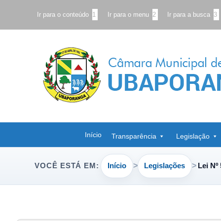
Ir para o conteúdo
1
Ir para o menu
2
Ir para a busca
3
Início
Transparência
Legislação
Início
Legislações
Lei Nº
VOCÊ ESTÁ EM: