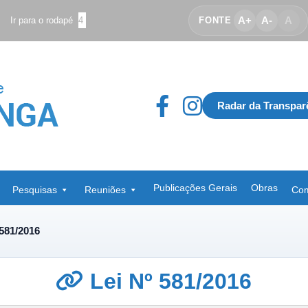
A+
A-
A
Ir para o rodapé
4
FONTE
Radar da Transpar
Publicações Gerais
Obras
Pesquisas
Reuniões
Com
 581/2016
Lei Nº 581/2016