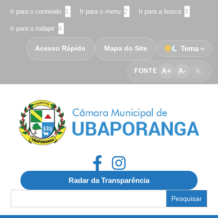
Ir para o conteúdo
1
Ir para o menu
2
Ir para a busca
3
Ir para o rodapé
4
Acesso Rápido
Mapa do Site
Tema
A+
A-
A
FONTE
Radar da Transparência
Search
for: