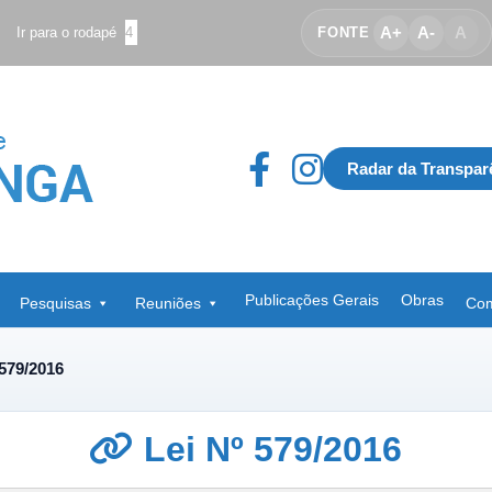
A+
A-
A
Ir para o rodapé
4
FONTE
Radar da Transpar
Publicações Gerais
Obras
Pesquisas
Reuniões
Com
 579/2016
Lei Nº 579/2016