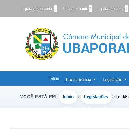
Ir para o conteúdo
1
Ir para o menu
2
Ir para a busca
3
Início
Transparência
Legislação
Início
Legislações
Lei Nº
VOCÊ ESTÁ EM: