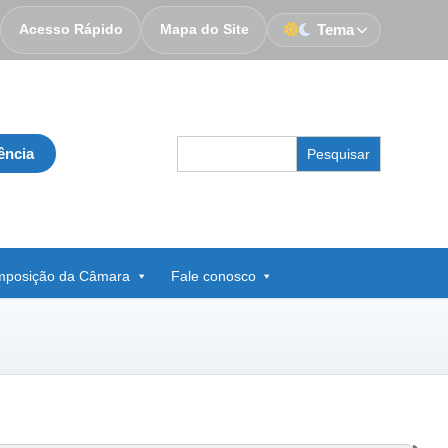
Acesso Rápido
Mapa do Site
Tema
Search
ência
for:
posição da Câmara
Fale conosco