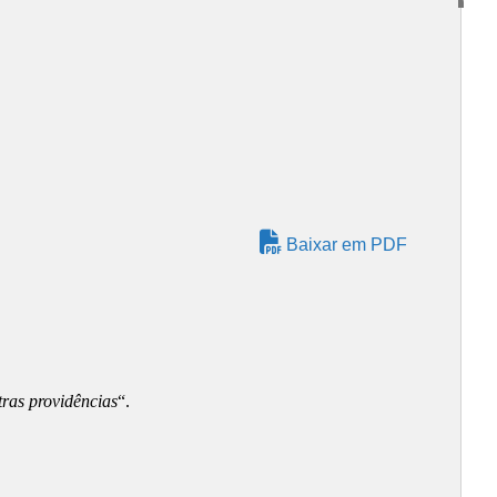
Baixar em PDF
ras providências
“.