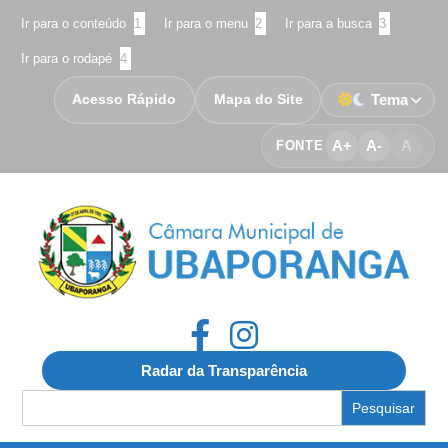
Ir para o conteúdo
1
Ir para o menu
2
Ir para a busca
3
Ir para o rodapé
4
Acesso Rápido
Mapa do Site
Tema
A+
A-
A
FONTE
Radar da Transparência
Search
for: