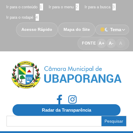
Ir para o conteúdo
1
Ir para o menu
2
Ir para a busca
3
Ir para o rodapé
4
Acesso Rápido
Mapa do Site
Tema
A+
A-
A
FONTE
Radar da Transparência
Search
for: