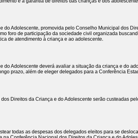
dimento e à garantia de direitos das crianças e dos adolescent
 e do Adolescente, promovida pelo Conselho Municipal dos Dire
mo foro de participação da sociedade civil organizada buscando 
ítica de atendimento à criança e ao adolescente.
e do Adolescente deverá avaliar a situação da criança e do adol
longo prazo, além de eleger delegados para a Conferência Esta
dos Direitos da Criança e do Adolescente serão custeadas pelo
ustear todas as despesas dos delegados eleitos para se deslo
e na Conferência Nacional dos Direitos da Criança e do Adoles