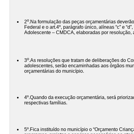
o
2
.Na formulação das peças orçamentárias deverão 
Federal e o art.4º, parágrafo único, alíneas “c” e “
Adolescente – CMDCA, elaboradas por resolução, a f
o
3
.As resoluções que tratam de deliberações do Con
adolescentes, serão encaminhadas aos órgãos munic
orçamentárias do município.
4º.Quando da execução orçamentária, será prioriza
respectivas famílias.
5º.Fica instituído no município o “Orçamento Crianç