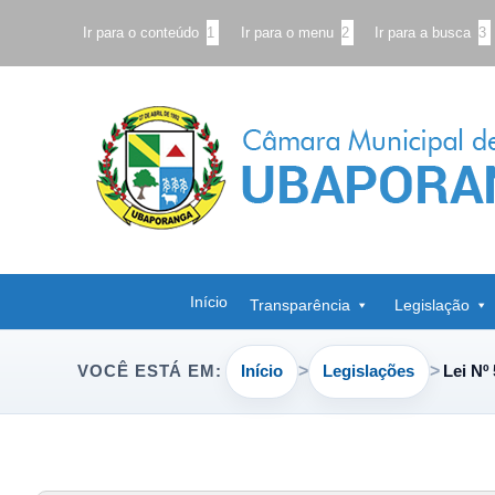
Ir para o conteúdo
1
Ir para o menu
2
Ir para a busca
3
Início
Transparência
Legislação
Início
Legislações
Lei Nº
VOCÊ ESTÁ EM: