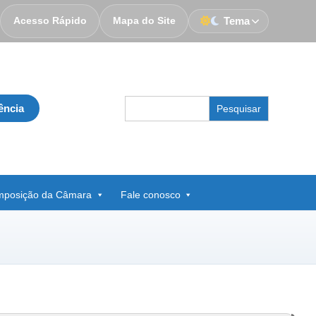
Acesso Rápido
Mapa do Site
Tema
Search
ência
for:
posição da Câmara
Fale conosco