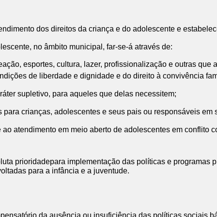
 atendimento dos direitos da criança e do adolescente e estabe
lescente, no âmbito municipal, far-se-á através de:
eação, esportes, cultura, lazer, profissionalização e outras qu
ndições de liberdade e dignidade e do direito à convivência fami
aráter supletivo, para aqueles que delas necessitem;
dos para crianças, adolescentes e seus pais ou responsáveis em s
e ao atendimento em meio aberto de adolescentes em conflito co
luta prioridadepara implementação das políticas e programas p
oltadas para a infância e a juventude.
ensatório da ausência ou insuficiência das políticas sociais b