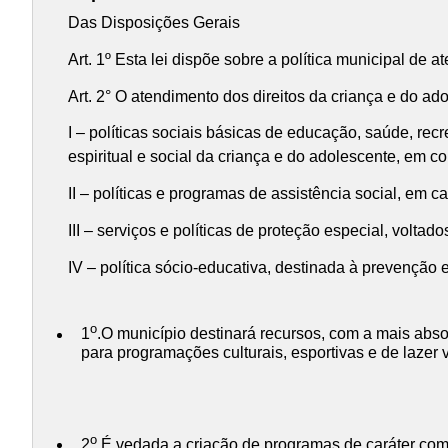
Das Disposições Gerais
Art. 1º Esta lei dispõe sobre a política municipal de
Art. 2° O atendimento dos direitos da criança e do ado
I – políticas sociais básicas de educação, saúde, recr
espiritual e social da criança e do adolescente, em co
II – políticas e programas de assistência social, em c
III – serviços e políticas de proteção especial, volta
IV – política sócio-educativa, destinada à prevenção 
o
1
.O município destinará recursos, com a mais abso
para programações culturais, esportivas e de lazer v
o
2
.É vedada a criação de programas de caráter comp