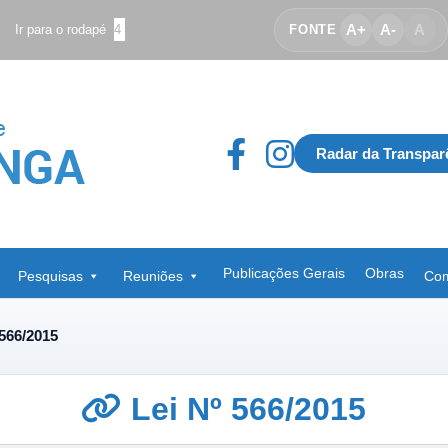
A+
A-
A
Ir para o rodapé
4
FONTE
Radar da Transpar
Publicações Gerais
Obras
Pesquisas
Reuniões
Com
 566/2015
Lei Nº 566/2015