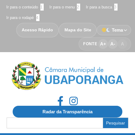
Ir para o conteúdo
1
Ir para o menu
2
Ir para a busca
3
Ir para o rodapé
4
Acesso Rápido
Mapa do Site
Tema
A+
A-
A
FONTE
Radar da Transparência
Search
for: