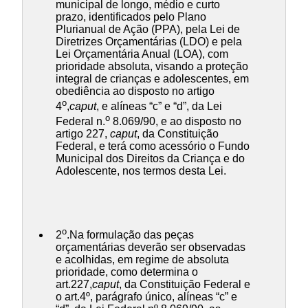
municipal de longo, médio e curto
prazo, identificados pelo Plano
Plurianual de Ação (PPA), pela Lei de
Diretrizes Orçamentárias (LDO) e pela
Lei Orçamentária Anual (LOA), com
prioridade absoluta, visando a proteção
integral de crianças e adolescentes, em
obediência ao disposto no artigo
o
4
,
caput
, e alíneas “c” e “d”, da Lei
o
Federal n.
8.069/90, e ao disposto no
artigo 227,
caput
, da Constituição
Federal, e terá como acessório o Fundo
Municipal dos Direitos da Criança e do
Adolescente, nos termos desta Lei.
o
2
.Na formulação das peças
orçamentárias deverão ser observadas
e acolhidas, em regime de absoluta
prioridade, como determina o
art.227,
caput
, da Constituição Federal e
o art.4º, parágrafo único, alíneas “c” e