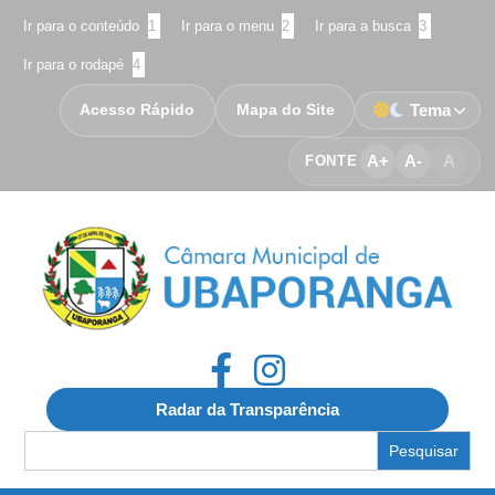
Ir para o conteúdo
1
Ir para o menu
2
Ir para a busca
3
Ir para o rodapé
4
Acesso Rápido
Mapa do Site
Tema
A+
A-
A
FONTE
Radar da Transparência
Search
for: