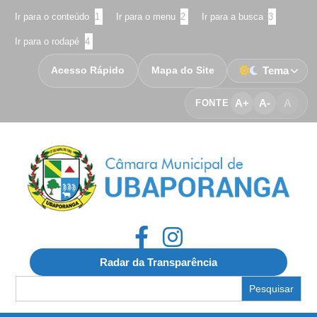
Ir para o conteúdo
1
Ir para o menu
2
Ir para a busca
3
Ir para o rodapé
4
Acesso Rápido
Mapa do Site
Tema
A+
A-
A
FONTE
Radar da Transparência
Search
for: