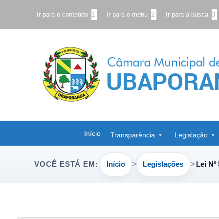
Ir para o conteúdo
1
Ir para o menu
2
Ir para a busca
3
Início
Transparência
Legislação
Início
Legislações
Lei Nº
VOCÊ ESTÁ EM: