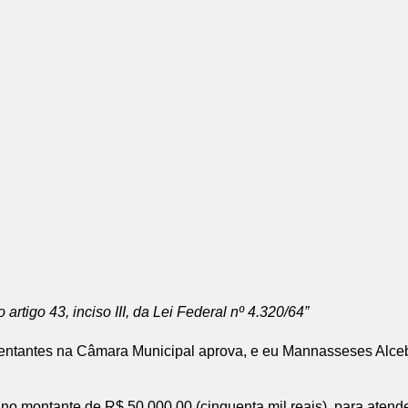
 artigo 43, inciso III, da Lei Federal nº 4.320/64”
entantes na Câmara Municipal aprova, e eu Mannasseses Alceb
al no montante de R$ 50.000,00 (cinquenta mil reais), para at