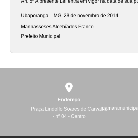
Art. 5º A presente Lei entra em vigor na data de sua 
Ubaporanga – MG, 28 de novembro de 2014.
Mannasseses Alcebíades Franco
Prefeito Municipal
Endereço
camaramunicip
Praça Lindolfo Soares de Carvalho
- nº 04 - Centro