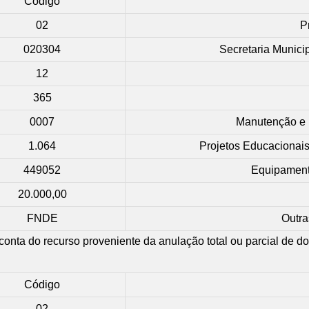
Código
02
P
020304
Secretaria Munic
12
365
0007
Manutenção e R
1.064
Projetos Educacionai
449052
Equipament
20.000,00
FNDE
Outra
or conta do recurso proveniente da anulação total ou parcial de d
Código
02