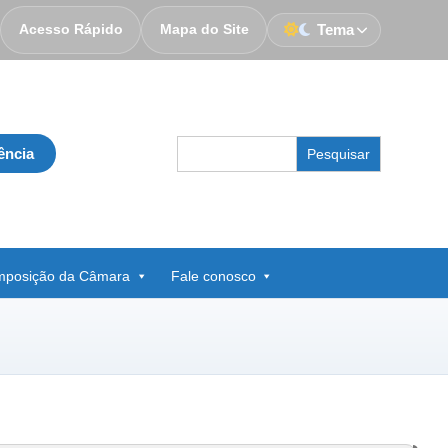
Acesso Rápido
Mapa do Site
Tema
Search
ência
for:
posição da Câmara
Fale conosco