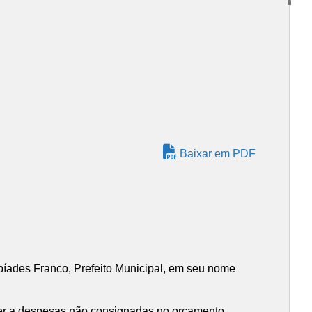
Baixar em PDF
íades Franco, Prefeito Municipal, em seu nome
ender a despesas não consignadas no orçamento