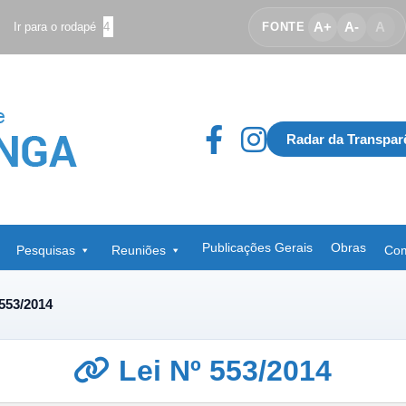
A+
A-
A
Ir para o rodapé
4
FONTE
Radar da Transpar
Publicações Gerais
Obras
Pesquisas
Reuniões
Com
 553/2014
Lei Nº 553/2014