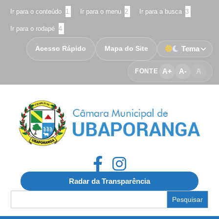
Ir para o conteúdo
1
Ir para o menu
2
Ir para a busca
3
Ir para o rodapé
4
Acesso Rápido
Mapa do Site
Tema
A+
A-
A
FONTE
Radar da Transparência
Search
for: