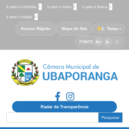
Ir para o conteúdo
1
Ir para o menu
2
Ir para a busca
3
Ir para o rodapé
4
Acesso Rápido
Mapa do Site
Tema
A+
A-
A
FONTE
Radar da Transparência
Search
for: