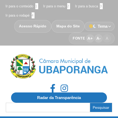
Ir para o conteúdo
1
Ir para o menu
2
Ir para a busca
3
Ir para o rodapé
4
Acesso Rápido
Mapa do Site
Tema
A+
A-
A
FONTE
Radar da Transparência
Search
for: